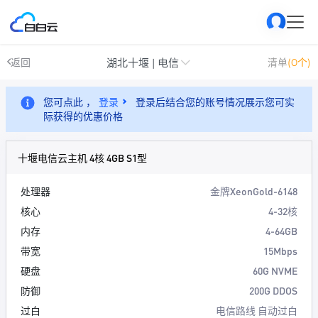
湖北十堰 | 电信
返回
清单
(0个)
您可点此 ，
登录
登录后结合您的账号情况展示您可实
际获得的优惠价格
十堰电信云主机 4核 4GB S1型
处理器
金牌XeonGold-6148
核心
4-32核
内存
4-64GB
带宽
15Mbps
硬盘
60G NVME
防御
200G DDOS
过白
电信路线 自动过白