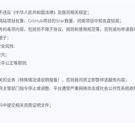
不违反《中华人民共和国法律》及我司相关规定；
项目权重、GitHub项目的Star数量、同类项目中知名度较高；
务的各项内容，包括但不限于协议、规则和使用规范等，否则请勿申请我司
限于：
全风险;
较大；
平公正等原则;
关的业务（特殊情况请说明报备），否则我司将立即暂停该服务内容；
府主管部门指令停止或调整、平台遭受严重网络攻击或社会公共性系统故
料中提交相关资质证明文件；