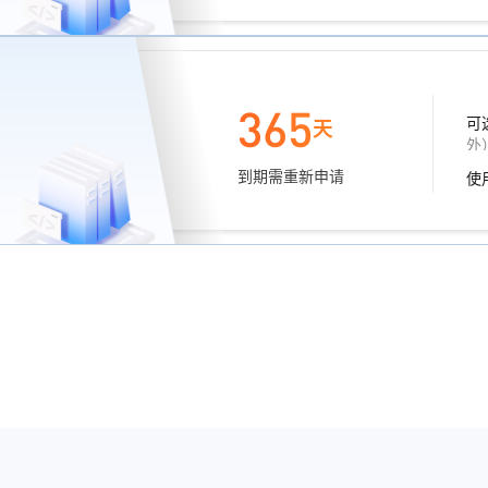
365
可
天
外
到期需重新申请
使